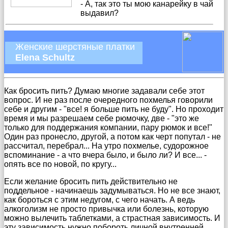
- А, так это ты мою канарейку в чай
выдавил?
Женские шерстяные платки
Elena Schultz
Как бросить пить? Думаю многие задавали себе этот
вопрос. И не раз после очередного похмелья говорили
себе и другим - "все! я больше пить не буду". Но проходит
время и мы разрешаем себе рюмочку, две - "это же
только для поддержания компании, пару рюмок и все!"
Один раз пронесло, другой, а потом как черт попутал - не
рассчитал, перебрал... На утро похмелье, судорожное
вспоминание - а что вчера было, и было ли? И все... -
опять все по новой, по кругу...
Если желание бросить пить действительно не
поддельное - начинаешь задумываться. Но не все знают,
как бороться с этим недугом, с чего начать. А ведь
алкоголизм не просто привычка или болезнь, которую
можно вылечить таблетками, а страстная зависимость. И
эту зависимость нужно побороть личной внутренней