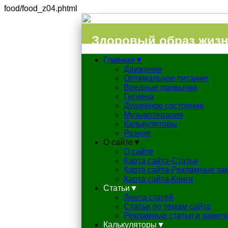
food/food_z04.phtml
Здоровый образ жиз
Главная▼
Движение
Оптимальное питание
Вредные привычки
Гигиена
Душевное состояние
Музыкотерапия
Калькуляторы
Разное
О сайте▼
О сайте
Карта сайта-Статьи
Карта сайта-Рекламные за
Карта сайта-Книги
Статьи▼
Лента статей
Статьи по темам сайта
Рекламные статьи и заметк
Калькуляторы▼