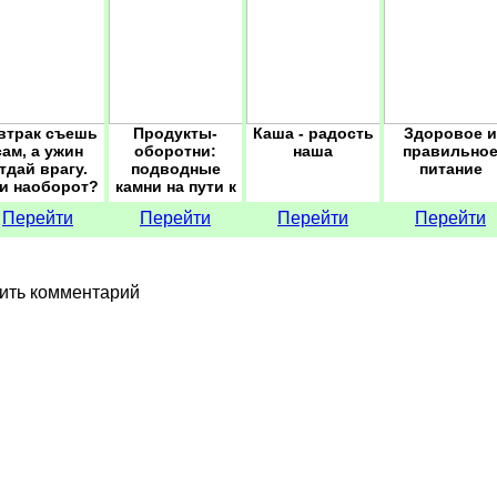
втрак съешь
Продукты-
Каша - радость
Здоровое и
сам, а ужин
оборотни:
наша
правильно
тдай врагу.
подводные
питание
и наоборот?
камни на пути к
здоровому
Перейти
Перейти
Перейти
Перейти
образу жизни
ить комментарий