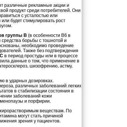
т различные рекламные акции и
вой продукт среди потребителей. Они
правиться с усталостью или
 или будет стимулировать рост
ругом.
ов группы В
(в особенности В6 в
 средства борьбы с тошнотой и
боснованы, необходимо проведение
дователей. Также без подтверждения
 С
в период простуды или в процессе
ила данные о том, что применение в
атеросклероз, шизофрению, астму,
ию в ударных дозировках.
ероза, различных заболеваний легких
ьтатов в стабилизации состояния в
ечении заболеваний кожи
е менопаузы и порфирии.
 к жирорастворимым веществам. По
итамина могут стать причиной
нижения зрения у пациентов.