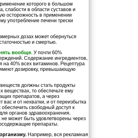
применение которого в большом
а, слабости в области суставов и
обую осторожность в применении
му употребление печени трески
змерных дозах может обернуться
статочностью и смертью.
нять вообще.
У почти 60%
верждений. Содержание ингредиентов,
я на 40% всех витаминов. Рецептура
 имеют дозировку, превышающую
 веществ должны стать продукты
х веществах, то обеспечьте ему
ащих препаратов, а через
т вас и от нехватки, и от переизбытка
 обеспечить свободный доступ к
для органов здравоохранения.
 не может быть удовлетворены через
носодержащие препараты.
организму.
Например, вся рекламная