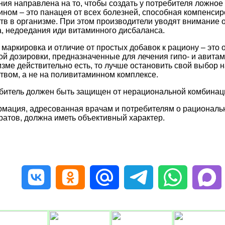
ия направлена на то, чтобы создать у потребителя ложное 
ином – это панацея от всех болезней, способная компенсир
тв в организме. При этом производители уводят внимание 
а, недоедания иди витаминного дисбаланса.
 маркировка и отличие от простых добавок к рациону – это
ой дозировки, предназначенные для лечения гипо- и авитам
изме действительно есть, то лучше остановить свой выбор 
твом, а не на поливитаминном комплексе.
битель должен быть защищен от нерациональной комбинац
мация, адресованная врачам и потребителям о рационал
ратов, должна иметь объективный характер.