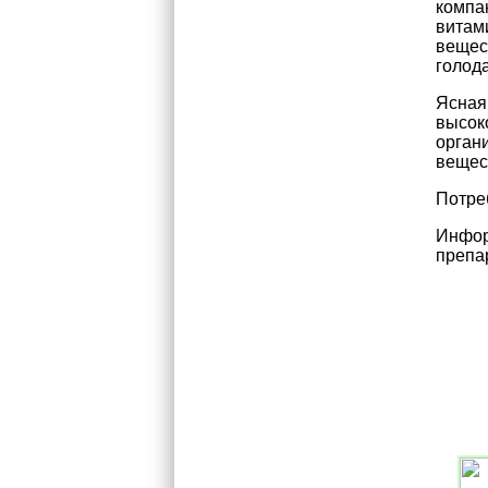
компан
витам
вещес
голод
Ясная
высок
орган
вещес
Потре
Инфор
препа