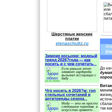
Шерстяные женские
платки
elenaschultz.ru
Же
El
Зимние косынки: модный
тренд 2026?года — как
носить и с чем сочетать
...
До на
Если раньше этот
элемент гардероба
думат
вызывал ассоциации с
хоро
бабу
...
22.02.2026г.
Вита
миним
Что носить в 2026?м: топ
жизне
стильных сочетаний и
антитренды сезона
...
источ
сбала
Мода — это не просто
следование трендам, а
так ка
искусство грамотн
...