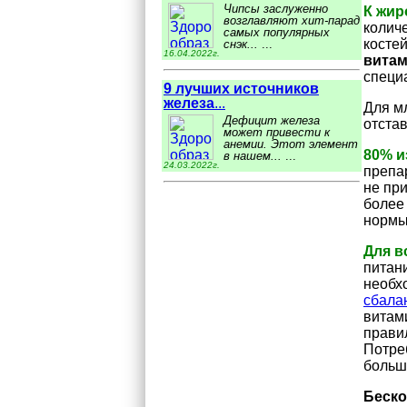
Чипсы заслуженно
К жи
возглавляют хит-парад
количе
самых популярных
косте
снэк...
...
16.04.2022г.
витам
специ
9 лучших источников
железа
...
Для м
Дефицит железа
отста
может привести к
анемии. Этот элемент
80% и
в нашем...
...
24.03.2022г.
препа
не пр
более
нормы
Для в
питани
необх
сбала
витам
прави
Потре
больш
Беско