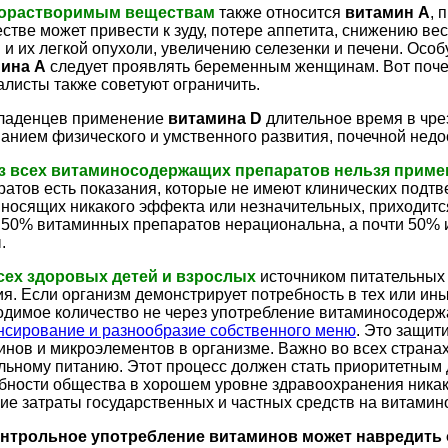
рорастворимым веществам
также относится
витамин А
, 
стве может привести к зуду, потере аппетита, снижению вес
й и их легкой опухоли, увеличению селезенки и печени. Ос
ина А
следует проявлять беременным женщинам. Вот поче
алисты также советуют ограничить.
ладенцев применение
витамина D
длительное время в чре
ванием физического и умственного развития, почечной недо
з всех витаминосодержащих препаратов нельзя приме
ратов есть показания, которые не имеют клинических подт
иносящих никакого эффекта или незначительных, приходитс
 50% витаминных препаратов нерациональна, а почти 50%
.
сех здоровых детей и взрослых
источником питательных
я. Если организм демонстрирует потребность в тех или ины
одимое количество не через употребление витаминосодерж
нсирование и разнообразие собственного меню
. Это защити
инов и микроэлементов в организме. Важно во всех странах
льному питанию. Этот процесс должен стать приоритетным 
бности общества в хорошем уровне здравоохранения никак
ие затраты государственных и частных средств на витами
нтрольное употребление витаминов может навредить 