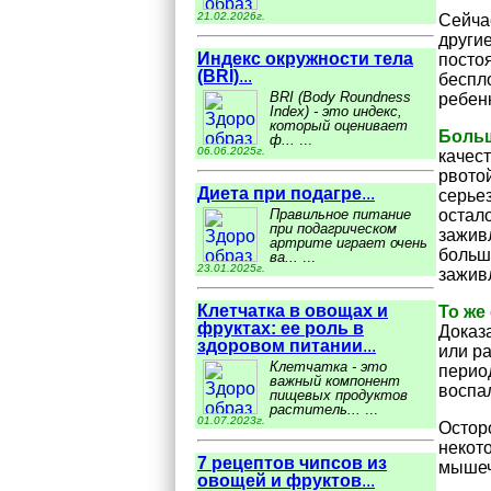
21.02.2026г.
Сейча
други
Индекс окружности тела
посто
(BRI)
...
беспл
BRI (Body Roundness
ребенк
Index) - это индекс,
который оценивает
Больш
ф...
...
06.06.2025г.
качес
рвото
Диета при подагре
...
серье
остал
Правильное питание
при подагрическом
зажив
артрите играет очень
больш
ва...
...
23.01.2025г.
зажив
Клетчатка в овощах и
То же
фруктах: ее роль в
Доказ
здоровом питании
...
или ра
Клетчатка - это
перио
важный компонент
воспа
пищевых продуктов
раститель...
...
01.07.2023г.
Остор
некот
7 рецептов чипсов из
мышеч
овощей и фруктов
...