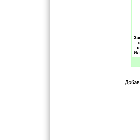
За
о
Ил
Добав