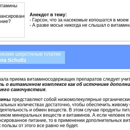
Анекдот в тему:
- Гарсон, что за насекомые копошатся в моем
- А разве мосье никогда не слышал о витамин
нские шерстяные платки
ena Schultz
чала приема витаминосодержащих препаратов следует учиты
ь о витаминном комплексе как об источнике дополн
шего самочувствия
.
мины
представляют собой низкомолекулярные органические
альных количествах достаточно, чтобы обеспечить живому
деятельность и обмен веществ. В этом случае продукты пи
ником минеральных веществ и витаминов. А если человек по
нсированное питание, то в применении дополнительных вит
к пользы от этого все равно не будет.