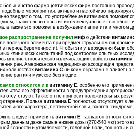
с большинство фармацевтических фирм постоянно проводя
е подобные мероприятия, активно и настойчиво тиражируя с
янно твердят о том, что употребление витаминов поможет с
одием, значительно повысит интеллектуальные способности
а, а также это поможет в возбуждении аппетита и многом д
ое распространение получил
миф
о действии
витамин
тве полезного элемента при предменструальном синдроме и
й в период беременности). Чтобы эти утверждения были о
зных клинических испытаний под контролем опытных иссле
ось мнение относительно излечивающих свойств
витамина
ления ран. Американская медицинская ассоциация представ
их количествах
витамина С
ни коим образом не влияет на 
ление ран или мужское бесплодие.
 самое относится и к
витамину Е
, особенно его применен
ательства его эффективности в предупреждении артериоскл
ка отсутствуют. Также он не приносит положительных резул
д старения. Польза
витамина Е
полностью отсутствует в л
лительного характера, пептической язвы, ожогов, синдром
ожно следует применять
витамин Е
, так как он относится
орым данным даже самые низкие дозы (270-540 мкг) этого в
ной слабости и утомляемости, головной боли, тошноты и с