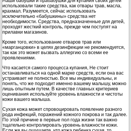
Наши бабушки и прабабушки для купания своих детей
использовали такие средства, как отвары трав, масла,
крахмал. Разумеется, сейчас использовать
исключительно «бабушкины» средства нет
необходимости. Средства, предназначенные для детей,
проходят жесткий контроль, прежде чем поступят на
прилавки магазинов.
Кроме того, использование отваров трав или
«марганцовки» в целях дезинфекции не рекомендуется,
так как это может вызвать аллергию со всеми ее
проявлениями.
Что касается самого процесса купания, Не стоит
останавливаться на одной марке средств, если она вас
устраивает не полностью. Все мы индивидуальны, и
понять, что же подходит именно вашему малышу, можно
лишь опытным путем. В качестве главных критериев
оценивания используйте уровень влажности и чистоты
кожи вашего малыша.
Сухая кожа может спровоцировать появление разного
рода инфекций, поражений кожного покрова и так далее.
По этой причине в первые пол года жизни так важно
тщательно контролировать уровень влажности кожи.
Если же вы ощущаете, что кожа ребенка сухая, то