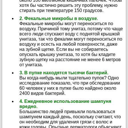
около 100 миллионов кишечных палочек. Чтобы
хотя бы частично решить эту проблему, нужно
стирать при температуре 150 градусов.
2. Фекальные микробы в воздухе
.
Фекальные микробы могут переноситься по
воздуху. Причиной тому унитаз, потому что чаще
всего люди спускают воду с поднятой крышкой
унитаза, так что фекалии могут переноситься по
воздуху и осесть на любой поверхности, даже
на зубной щетке. Если вы не собираетесь
опускать крышку унитаза, то хотя бы кладите
зубную щетку на расстояние не менее 6 метров
от унитаза.
3. В пупке находятся тысячи бактерий.
Вы когда-нибудь мыли тщательно пупок? Одно
исследование показало, что при обследовании
60 человек у них в пупке было найдено около
2400 видов бактерий.
4. Ежедневное использование шампуня
вредно.
Большинство людей привыкли пользоваться
шампунем каждый день, поскольку считают, что
он необходим для удаления грязи с волос и
кожи головы. Опытные дерматологи объясняют,