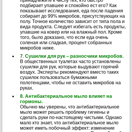
принадлежите к числу тех, кто быстро
подбирает упавшее и спокойно ест его? Как
показывают исследования, еда после падения
собирает до 99% микробов, присутствующих на
полу. Точное количество зависит от типа пола и
вида продукта. Следует избегать есть продукты,
упавшие на ковер или на влажный пол. Кроме
того, было доказано, что если еда очень
соленая или сладкая, процент собранных
микробов ниже.
7. Сушилки для рук – разносчики микробов.
В общественных туалетах часто установлены
сушилки для рук, которые выдувают горячий
воздух. Эксперты рекомендуют вместо таких
сушилок пользоваться бумажными
полотенцами, чтобы не оставить микробов на
руках.
8. Антибактериальное мыло влияет на
гормоны.
Обычно мы уверены, что антибактериальное
мыло может решить проблему гигиены и
сделать руки по-настоящему чистыми. Однако
мало кто знает, что антибактериальное мыло
может иметь побочный эффект: изменение