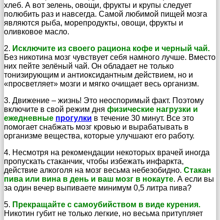
хлеб. А вот зелень, овощи, фрукты и крупы следует
полюбить раз и навсегда. Самой любимой пищей мозга
являются рыба, морепродукты, овощи, фрукты и
оливковое масло.
2.
Исключите из своего рациона кофе и черный чай.
Без никотина мозг чувствует себя намного лучше. Вместо
них пейте зелёный чай. Он обладает не только
тонизирующим и антиоксидантным действием, но и
«просветляет» мозги и мягко очищает весь организм.
3. Движение – жизнь! Это неоспоримый факт. Поэтому
включите в свой режим дня
физические нагрузки и
ежедневные
прогулки
в течение 30 минут. Все это
помогает снабжать мозг кровью и вырабатывать в
организме вещества, которые улучшают его работу.
4. Несмотря на рекомендации некоторых врачей иногда
пропускать стаканчик, чтобы избежать инфаркта,
действие алкоголя на мозг весьма небезобидно.
Стакан
пива или вина в день и ваш мозг в нокауте
. А если вы
за один вечер выпиваете минимум 0,5 литра пива?
5.
Прекращайте с самоубийством в виде курения.
Никотин губит не только легкие, но весьма притупляет