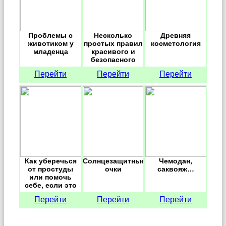
Проблемы с
Несколько
Древняя
животиком у
простых правил
косметология
младенца
красивого и
безопасного
загара
Перейти
Перейти
Перейти
Как уберечься
Солнцезащитные
Чемодан,
от простуды
очки
саквояж…
или помочь
себе, если это
произошло,
Перейти
Перейти
Перейти
простыми
средствами.