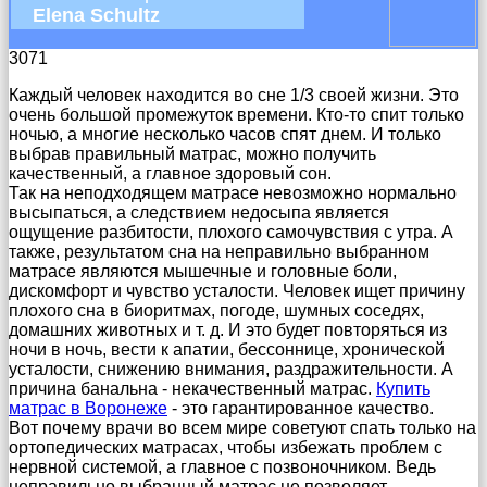
Elena Schultz
3071
Каждый человек находится во сне 1/3 своей жизни. Это
очень большой промежуток времени. Кто-то спит только
ночью, а многие несколько часов спят днем. И только
выбрав правильный матрас, можно получить
качественный, а главное здоровый сон.
Так на неподходящем матрасе невозможно нормально
высыпаться, а следствием недосыпа является
ощущение разбитости, плохого самочувствия с утра. А
также, результатом сна на неправильно выбранном
матрасе являются мышечные и головные боли,
дискомфорт и чувство усталости. Человек ищет причину
плохого сна в биоритмах, погоде, шумных соседях,
домашних животных и т. д. И это будет повторяться из
ночи в ночь, вести к апатии, бессоннице, хронической
усталости, снижению внимания, раздражительности. А
причина банальна - некачественный матрас.
Купить
матрас в Воронеже
- это гарантированное качество.
Вот почему врачи во всем мире советуют спать только на
ортопедических матрасах, чтобы избежать проблем с
нервной системой, а главное с позвоночником. Ведь
неправильно выбранный матрас не позволяет