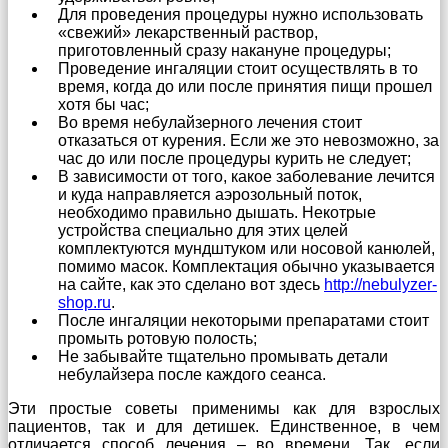
Для проведения процедуры нужно использовать
«свежий» лекарственный раствор,
приготовленный сразу накануне процедуры;
Проведение ингаляции стоит осуществлять в то
время, когда до или после принятия пищи прошел
хотя бы час;
Во время небулайзерного лечения стоит
отказаться от курения. Если же это невозможно, за
час до или после процедуры курить не следует;
В зависимости от того, какое заболевание лечится
и куда направляется аэрозольный поток,
необходимо правильно дышать. Некотрые
устройства специально для этих целей
комплектуются мундштуком или носовой канюлей,
помимо масок. Комплектация обычно указывается
на сайте, как это сделано вот здесь
http://nebulyzer-
shop.ru
.
После ингаляции некоторыми препаратами стоит
промыть ротовую полость;
Не забывайте тщательно промывать детали
небулайзера после каждого сеанса.
Эти простые советы применимы как для взрослых
пациентов, так и для детишек. Единственное, в чем
отличается способ лечения – во времени. Так, если