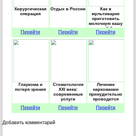
Хирургическая
Отдых в России
Как в
операция
мультиварке
приготовить
молочную кашу
и хлеб без
Перейти
Перейти
Перейти
дрожжей
Глаукома и
Стоматология
Лечение
потеря зрения
XXI века:
наркомании
современные
принудительно
услуги
проводится
только в
Перейти
Перейти
Перейти
крайних случаях
Добавить комментарий