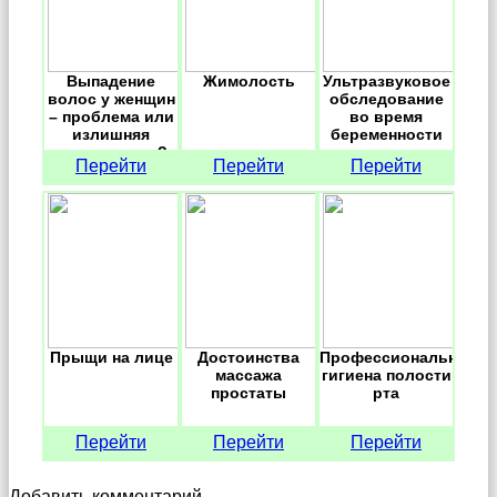
Выпадение
Жимолость
Ультразвуковое
волос у женщин
обследование
– проблема или
во время
излишняя
беременности
тревожность?
Перейти
Перейти
Перейти
Прыщи на лице
Достоинства
Профессиональная
массажа
гигиена полости
простаты
рта
Перейти
Перейти
Перейти
Добавить комментарий