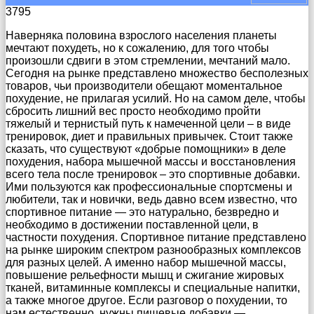
3795
Наверняка половина взрослого населения планеты
мечтают похудеть, но к сожалению, для того чтобы
произошли сдвиги в этом стремлении, мечтаний мало.
Сегодня на рынке представлено множество бесполезных
товаров, чьи производители обещают моментальное
похудение, не прилагая усилий. Но на самом деле, чтобы
сбросить лишний вес просто необходимо пройти
тяжелый и тернистый путь к намеченной цели – в виде
тренировок, диет и правильных привычек. Стоит также
сказать, что существуют «добрые помощники» в деле
похудения, набора мышечной массы и восстановления
всего тела после тренировок – это спортивные добавки.
Ими пользуются как профессиональные спортсмены и
любители, так и новички, ведь давно всем известно, что
спортивное питание — это натурально, безвредно и
необходимо в достижении поставленной цели, в
частности похудения. Спортивное питание представлено
на рынке широким спектром разнообразных комплексов
для разных целей. А именно набор мышечной массы,
повышение рельефности мышц и сжигание жировых
тканей, витаминные комплексы и специальные напитки,
а также многое другое. Если разговор о похудении, то
нам естественно, нужны пищевые добавки —