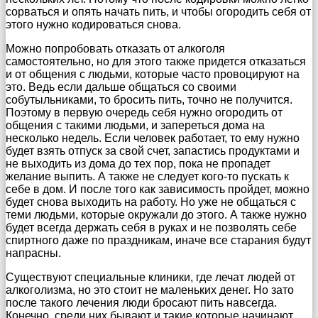
сорваться и опять начать пить, и чтобы огородить себя от
этого нужно кодироваться снова.
Можно попробовать отказать от алкоголя
самостоятельно, но для этого также придется отказаться
и от общения с людьми, которые часто провоцируют на
это. Ведь если дальше общаться со своими
собутыльниками, то бросить пить, точно не получится.
Поэтому в первую очередь себя нужно огородить от
общения с такими людьми, и запереться дома на
несколько недель. Если человек работает, то ему нужно
будет взять отпуск за свой счет, запастись продуктами и
не выходить из дома до тех пор, пока не пропадет
желание выпить. А также не следует кого-то пускать к
себе в дом. И после того как зависимость пройдет, можно
будет снова выходить на работу. Но уже не общаться с
теми людьми, которые окружали до этого. А также нужно
будет всегда держать себя в руках и не позволять себе
спиртного даже по праздникам, иначе все старания будут
напрасны.
Существуют специальные клиники, где лечат людей от
алкоголизма, но это стоит не маленьких денег. Но зато
после такого лечения люди бросают пить навсегда.
Конечно, среди них бывают и такие которые начинают