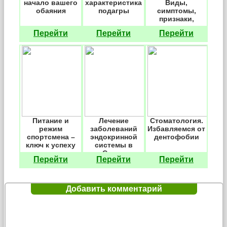
начало вашего
характеристика
Виды,
обаяния
подагры
симптомы,
признаки,
лечение
Перейти
Перейти
Перейти
Питание и
Лечение
Стоматология.
режим
заболеваний
Избавляемся от
спортсмена –
эндокринной
дентофобии
ключ к успеху
системы в
Санкт-
Перейти
Перейти
Перейти
Петербурге
Добавить комментарий