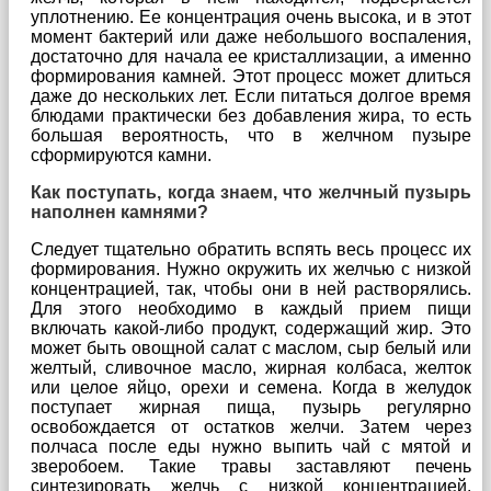
уплотнению. Ее концентрация очень высока, и в этот
момент бактерий или даже небольшого воспаления,
достаточно для начала ее кристаллизации, а именно
формирования камней. Этот процесс может длиться
даже до нескольких лет. Если питаться долгое время
блюдами практически без добавления жира, то есть
большая вероятность, что в желчном пузыре
сформируются камни.
Как поступать, когда знаем, что желчный пузырь
наполнен камнями?
Следует тщательно обратить вспять весь процесс их
формирования. Нужно окружить их желчью с низкой
концентрацией, так, чтобы они в ней растворялись.
Для этого необходимо в каждый прием пищи
включать какой-либо продукт, содержащий жир. Это
может быть овощной салат с маслом, сыр белый или
желтый, сливочное масло, жирная колбаса, желток
или целое яйцо, орехи и семена. Когда в желудок
поступает жирная пища, пузырь регулярно
освобождается от остатков желчи. Затем через
полчаса после еды нужно выпить чай с мятой и
зверобоем. Такие травы заставляют печень
синтезировать желчь с низкой концентрацией,