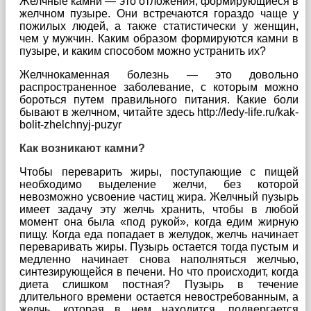
Желчные камни — это отложения, формирующиеся в
желчном пузыре. Они встречаются гораздо чаще у
пожилых людей, а также статистически у женщин,
чем у мужчин. Каким образом формируются камни в
пузыре, и каким способом можно устранить их?
Желчнокаменная болезнь — это довольно
распространенное заболевание, с которым можно
бороться путем правильного питания. Какие боли
бывают в желчном, читайте здесь http://ledy-life.ru/kak-
bolit-zhelchnyj-puzyr
Как возникают камни?
Чтобы переварить жиры, поступающие с пищей
необходимо выделение желчи, без которой
невозможно усвоение частиц жира. Желчный пузырь
имеет задачу эту желчь хранить, чтобы в любой
момент она была «под рукой», когда едим жирную
пищу. Когда еда попадает в желудок, желчь начинает
переваривать жиры. Пузырь остается тогда пустым и
медленно начинает снова наполняться желчью,
синтезирующейся в печени. Но что происходит, когда
диета слишком постная? Пузырь в течение
длительного времени остается невостребованным, а
желчь, которая в нем находится, подвергается