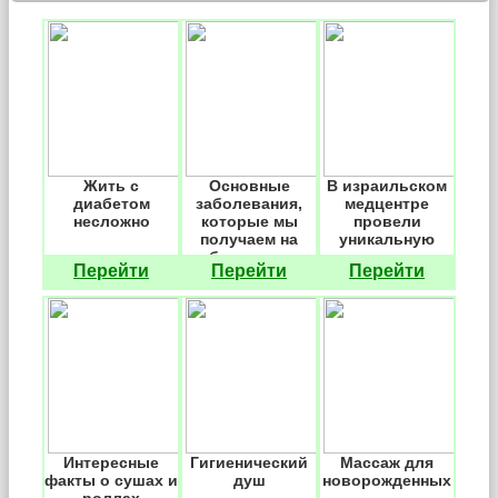
Жить с
Основные
В израильском
диабетом
заболевания,
медцентре
несложно
которые мы
провели
получаем на
уникальную
рабочем месте
операцию по
Перейти
Перейти
Перейти
спасению плода
с диагнозом
гемофилия и
анемия
Интересные
Гигиенический
Массаж для
факты о сушах и
душ
новорожденных