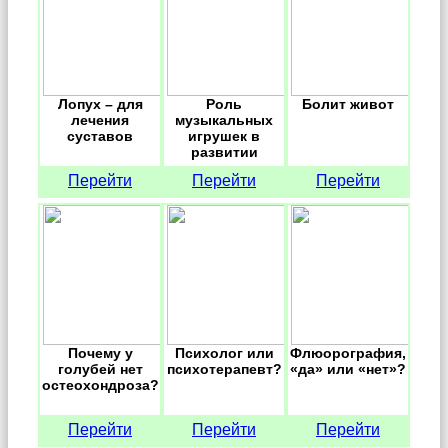
Лопух – для
Роль
Болит живот
лечения
музыкальных
суставов
игрушек в
развитии
детских
Перейти
Перейти
Перейти
способностей
Почему у
Психолог или
Флюорография,
голубей нет
психотерапевт?
«да» или «нет»?
остеохондроза?
Перейти
Перейти
Перейти