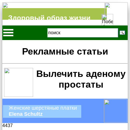
Здоровый образ жизни
Рекламные статьи
Вылечить аденому
простаты
Женские шерстяные платки
Elena Schultz
4437