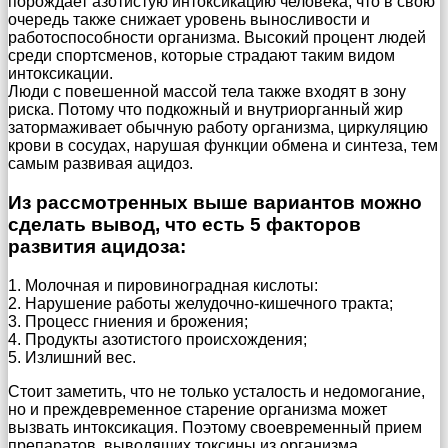
порождает азотистую интоксикацию человека, что в свою
очередь также снижает уровень выносливости и
работоспособности организма. Высокий процент людей
среди спортсменов, которые страдают таким видом
интоксикации.
Люди с повешенной массой тела также входят в зону
риска. Потому что подкожный и внутриорганный жир
затормаживает обычную работу организма, циркуляцию
крови в сосудах, нарушая функции обмена и синтеза, тем
самым развивая ацидоз.
Из рассмотренных выше вариантов можно
сделать вывод, что есть 5 факторов
развития ацидоза:
1. Молочная и пировиноградная кислоты:
2. Нарушение работы желудочно-кишечного тракта;
3. Процесс гниения и брожения;
4. Продукты азотистого происхождения;
5. Излишний вес.
Стоит заметить, что не только усталость и недомогание,
но и преждевременное старение организма может
вызвать интоксикация. Поэтому своевременный прием
препаратов, выводящих токсины из организма,