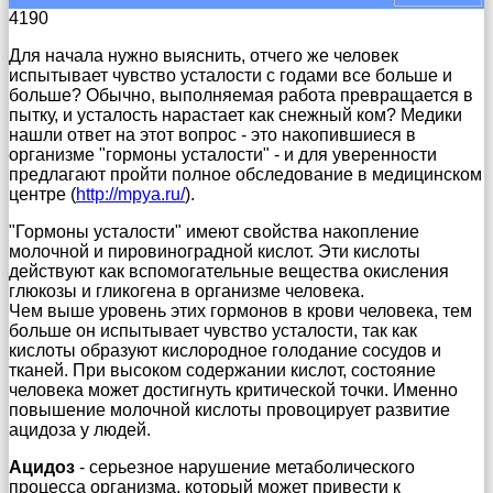
4190
Для начала нужно выяснить, отчего же человек
испытывает чувство усталости с годами все больше и
больше? Обычно, выполняемая работа превращается в
пытку, и усталость нарастает как снежный ком? Медики
нашли ответ на этот вопрос - это накопившиеся в
организме "гормоны усталости" - и для уверенности
предлагают пройти полное обследование в медицинском
центре (
http://mpya.ru/
).
"Гормоны усталости" имеют свойства накопление
молочной и пировиноградной кислот. Эти кислоты
действуют как вспомогательные вещества окисления
глюкозы и гликогена в организме человека.
Чем выше уровень этих гормонов в крови человека, тем
больше он испытывает чувство усталости, так как
кислоты образуют кислородное голодание сосудов и
тканей. При высоком содержании кислот, состояние
человека может достигнуть критической точки. Именно
повышение молочной кислоты провоцирует развитие
ацидоза у людей.
Ацидоз
- серьезное нарушение метаболического
процесса организма, который может привести к