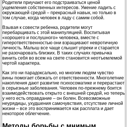
Родители приучают его подстраиваться ценой
ущемления собственных интересов. Умение ладить с
окружающей средой – прекрасный навык, но только в
том случае, когда человек в ладу с самим собой.
Взывая к совести ребенка, родители могут
перебарщивать с этой манипуляцией. Воспитывая
«хорошего и послушного» человека, вместе с
гиперответственностью они взращивают невротичную
личность. Малыш все чаще слышит упреки и старается
не разочаровать близких. В таких случаях привычка
винить себя во всем на свете становится неотъемлемой
чертой характера.
Как это ни парадоксально, но многим людям чувство
вины помогает сбежать от ответственности. Многолетние
накопления дают развитие психосоматике и перерастают
в серьезные заболевания. Человек по-прежнему боится
взаимодействовать открыто с внешней средой, но теперь
у него есть оправдание – он болен. Всевозможные
неурядицы, ухудшения самочувствия, отсутствие личной
жизни – все это воспринимается как расплата и дает
некоторое облегчение.
Методы борьбы с мнимым