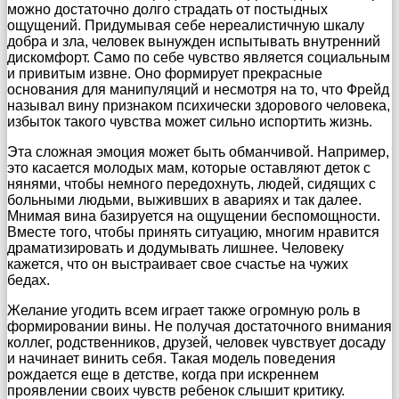
можно достаточно долго страдать от постыдных
ощущений. Придумывая себе нереалистичную шкалу
добра и зла, человек вынужден испытывать внутренний
дискомфорт. Само по себе чувство является социальным
и привитым извне. Оно формирует прекрасные
основания для манипуляций и несмотря на то, что Фрейд
называл вину признаком психически здорового человека,
избыток такого чувства может сильно испортить жизнь.
Эта сложная эмоция может быть обманчивой. Например,
это касается молодых мам, которые оставляют деток с
нянями, чтобы немного передохнуть, людей, сидящих с
больными людьми, выживших в авариях и так далее.
Мнимая вина базируется на ощущении беспомощности.
Вместе того, чтобы принять ситуацию, многим нравится
драматизировать и додумывать лишнее. Человеку
кажется, что он выстраивает свое счастье на чужих
бедах.
Желание угодить всем играет также огромную роль в
формировании вины. Не получая достаточного внимания
коллег, родственников, друзей, человек чувствует досаду
и начинает винить себя. Такая модель поведения
рождается еще в детстве, когда при искреннем
проявлении своих чувств ребенок слышит критику.