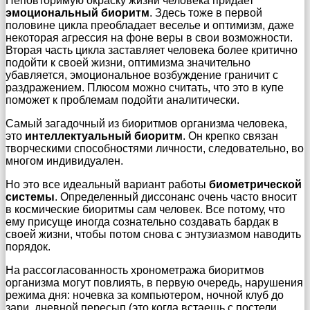
Неповторимую окраску жизни человека придает
эмоциональный биоритм
. Здесь тоже в первой
половине цикла преобладает веселье и оптимизм, даже
некоторая агрессия на фоне веры в свои возможности.
Вторая часть цикла заставляет человека более критично
подойти к своей жизни, оптимизма значительно
убавляется, эмоциональное возбуждение граничит с
раздражением. Плюсом можно считать, что это в купе
поможет к проблемам подойти аналитически.
Самый загадочный из биоритмов организма человека,
это
интеллектуальный биоритм
. Он крепко связан
творческими способностями личности, следовательно, во
многом индивидуален.
Но это все идеальный вариант работы
биометрической
системы
. Определенный диссонанс очень часто вносит
в космические биоритмы сам человек. Все потому, что
ему присуще иногда сознательно создавать бардак в
своей жизни, чтобы потом снова с энтузиазмом наводить
порядок.
На рассогласованность хронометража биоритмов
организма могут повлиять, в первую очередь, нарушения
режима дня: ночевка за компьютером, ночной клуб до
зари, дневной пересып (это когда встаешь с постели