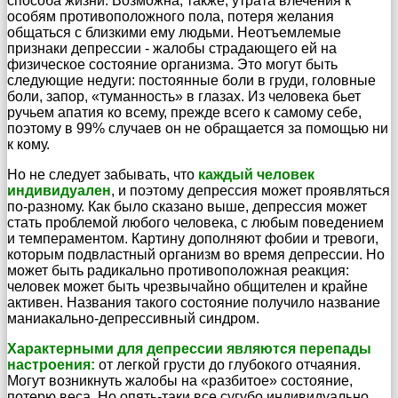
способа жизни. Возможна, также, утрата влечения к
особям противоположного пола, потеря желания
общаться с близкими ему людьми. Неотъемлемые
признаки депрессии - жалобы страдающего ей на
физическое состояние организма. Это могут быть
следующие недуги: постоянные боли в груди, головные
боли, запор, «туманность» в глазах. Из человека бьет
ручьем апатия ко всему, прежде всего к самому себе,
поэтому в 99% случаев он не обращается за помощью ни
к кому.
Но не следует забывать, что
каждый человек
индивидуален
, и поэтому депрессия может проявляться
по-разному. Как было сказано выше, депрессия может
стать проблемой любого человека, с любым поведением
и темпераментом. Картину дополняют фобии и тревоги,
которым подвластный организм во время депрессии. Но
может быть радикально противоположная реакция:
человек может быть чрезвычайно общителен и крайне
активен. Названия такого состояние получило название
маниакально-депрессивный синдром.
Характерными для депрессии являются перепады
настроения:
от легкой грусти до глубокого отчаяния.
Могут возникнуть жалобы на «разбитое» состояние,
потерю веса. Но опять-таки все сугубо индивидуально.