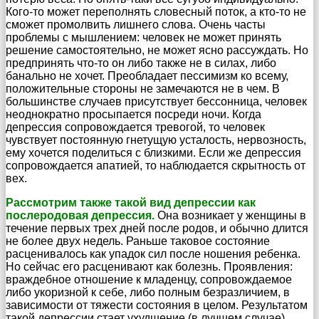
Кого-то может переполнять словесный поток, а кто-то не
сможет промолвить лишнего слова. Очень часты
проблемы с мышлением: человек не может принять
решение самостоятельно, не может ясно рассуждать. Но
предпринять что-то он либо также не в силах, либо
банально не хочет. Преобладает пессимизм ко всему,
положительные стороны не замечаются не в чем. В
большинстве случаев присутствует бессонница, человек
неоднократно просыпается посреди ночи. Когда
депрессия сопровождается тревогой, то человек
чувствует постоянную гнетущую усталость, нервозность,
ему хочется поделиться с близкими. Если же депрессия
сопровождается апатией, то наблюдается скрытность от
вех.
Рассмотрим также такой вид депрессии как
послеродовая депрессия.
Она возникает у женщины в
течение первых трех дней после родов, и обычно длится
не более двух недель. Раньше таковое состояние
расценивалось как упадок сил после ношения ребенка.
Но сейчас его расценивают как болезнь. Проявления:
враждебное отношение к младенцу, сопровождаемое
либо укоризной к себе, либо полным безразличием, в
зависимости от тяжести состояния в целом. Результатом
такой депрессии стает ухудшение (в лучшем случае)