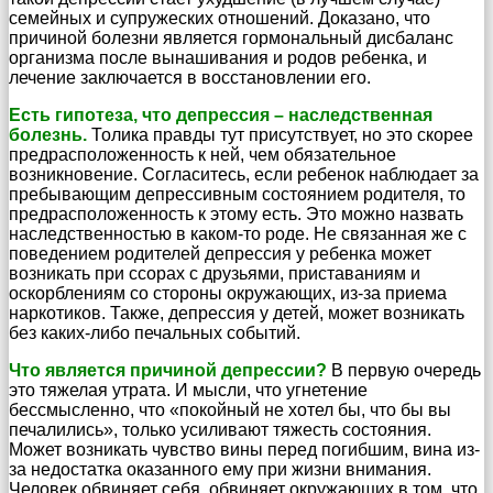
семейных и супружеских отношений. Доказано, что
причиной болезни является гормональный дисбаланс
организма после вынашивания и родов ребенка, и
лечение заключается в восстановлении его.
Есть гипотеза, что депрессия – наследственная
болезнь.
Толика правды тут присутствует, но это скорее
предрасположенность к ней, чем обязательное
возникновение. Согласитесь, если ребенок наблюдает за
пребывающим депрессивным состоянием родителя, то
предрасположенность к этому есть. Это можно назвать
наследственностью в каком-то роде. Не связанная же с
поведением родителей депрессия у ребенка может
возникать при ссорах с друзьями, приставаниям и
оскорблениям со стороны окружающих, из-за приема
наркотиков. Также, депрессия у детей, может возникать
без каких-либо печальных событий.
Что является причиной депрессии?
В первую очередь
это тяжелая утрата. И мысли, что угнетение
бессмысленно, что «покойный не хотел бы, что бы вы
печалились», только усиливают тяжесть состояния.
Может возникать чувство вины перед погибшим, вина из-
за недостатка оказанного ему при жизни внимания.
Человек обвиняет себя, обвиняет окружающих в том, что