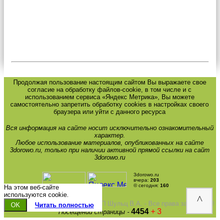
Продолжая пользование настоящим сайтом Вы выражаете свое
согласие на обработку файлов-cookie, в том числе и с
использованием сервиса «Яндекс Метрика», Вы можете
самостоятельно запретить обработку cookies в настройках своего
браузера или уйти с данного ресурса
Вся информация на сайте носит исключительно ознакомительный
характер.
Любое использование материалов, опубликованных на сайте
3dorowo.ru, только при наличии активной прямой ссылки на сайт
3dorowo.ru
3dorowo.ru
вчера:
203
© сегодня:
160
На этом веб-сайте
используются cookie.
^
Copyright © 13.12.2012-2026гг. ИП Шульц В.А. - Все права защищены!
OK
Читать полностью
4454
+ 3
Посещений страницы -