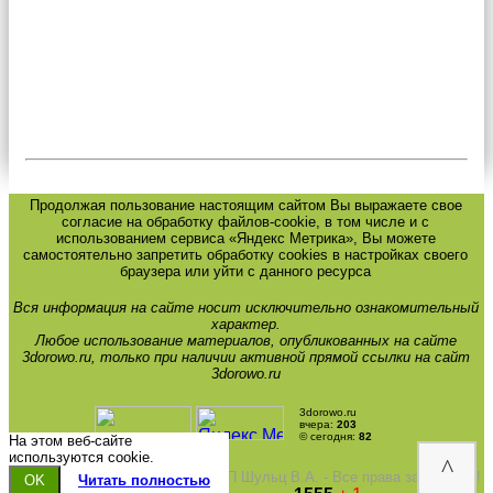
Продолжая пользование настоящим сайтом Вы выражаете свое
согласие на обработку файлов-cookie, в том числе и с
использованием сервиса «Яндекс Метрика», Вы можете
самостоятельно запретить обработку cookies в настройках своего
браузера или уйти с данного ресурса
Вся информация на сайте носит исключительно ознакомительный
характер.
Любое использование материалов, опубликованных на сайте
3dorowo.ru, только при наличии активной прямой ссылки на сайт
3dorowo.ru
3dorowo.ru
вчера:
203
© сегодня:
82
На этом веб-сайте
используются cookie.
^
Copyright © 13.12.2012-2026гг. ИП Шульц В.А. - Все права защищены!
OK
Читать полностью