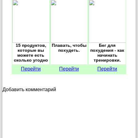
15 продуктов,
Плавать, чтобы
Бег для
которые вы
похудеть.
похудения - как
можете есть
начинать
сколько угодно
тренировки.
и все равно не
Перейти
Перейти
Перейти
поправитесь
Добавить комментарий