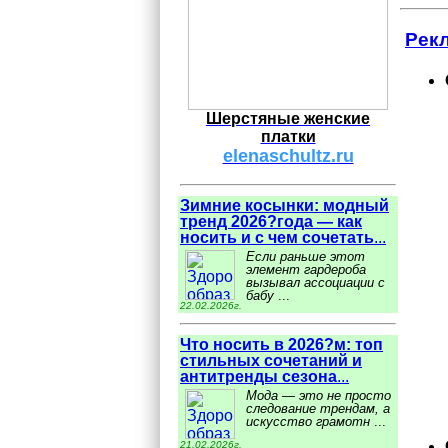
Рек
Шерстяные женские
платки
elenaschultz.ru
Зимние косынки: модный
тренд 2026?года — как
носить и с чем сочетать
...
Если раньше этот
элемент гардероба
вызывал ассоциации с
бабу
...
22.02.2026г.
Что носить в 2026?м: топ
стильных сочетаний и
антитренды сезона
...
Мода — это не просто
следование трендам, а
искусство грамотн
...
21.02.2026г.