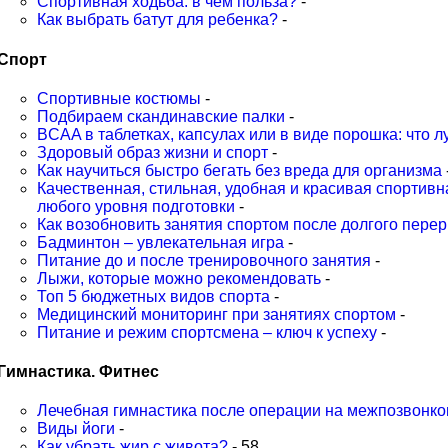
Спортивная ходьба: в чем польза?
-
Как выбрать батут для ребенка?
-
Спорт
Cпортивные костюмы
-
Подбираем скандинавские палки
-
BCAA в таблетках, капсулах или в виде порошка: что 
Здоровый образ жизни и спорт
-
Как научиться быстро бегать без вреда для организма
Качественная, стильная, удобная и красивая спортив
любого уровня подготовки
-
Как возобновить занятия спортом после долгого пере
Бадминтон – увлекательная игра
-
Питание до и после тренировочного занятия
-
Лыжи, которые можно рекомендовать
-
Топ 5 бюджетных видов спорта
-
Медицинский мониторинг при занятиях спортом
-
Питание и режим спортсмена – ключ к успеху
-
Гимнастика. Фитнес
Лечебная гимнастика после операции на межпозвонко
Виды йоги
-
Как убрать жир с живота?
- 58