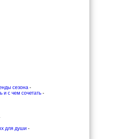
ренды сезона
-
 и с чем сочетать
-
-
ых для души
-