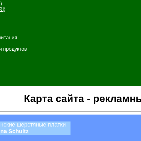
)
RI)
питания
и продуктов
Карта сайта - рекламн
нские шерстяные платки
ena Schultz