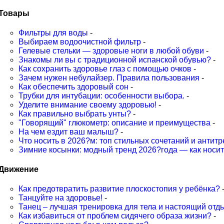
Товары
Фильтры для воды
-
Выбираем водоочистной фильтр
-
Гелевые стельки — здоровые ноги в любой обуви
-
Знакомы ли вы с традиционной испанской обувью?
-
Как сохранить здоровье глаз с помощью очков
-
Зачем нужен небулайзер. Правила пользования
-
Как обеспечить здоровый сон
-
Трубки для интубации: особенности выбора.
-
Уделите внимание своему здоровью!
-
Как правильно выбрать унты?
-
"Говорящий" глюкометр: описание и преимущества
-
На чем ездит ваш малыш?
-
Что носить в 2026?м: топ стильных сочетаний и антит
Зимние косынки: модный тренд 2026?года — как носить
Движение
Как предотвратить развитие плоскостопия у ребёнка?
Танцуйте на здоровье!
-
Танец – лучшая тренировка для тела и настоящий отд
Как избавиться от проблем сидячего образа жизни?
-