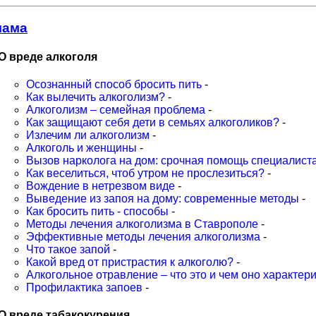
лама
О вреде алкоголя
Осознанный способ бросить пить
-
Как вылечить алкоголизм?
-
Алкоголизм – семейная проблема
-
Как защищают себя дети в семьях алкоголиков?
-
Излечим ли алкоголизм
-
Алкоголь и женщины
-
Вызов нарколога на дом: срочная помощь специалиста
Как веселиться, чтоб утром не прослезиться?
-
Вождение в нетрезвом виде
-
Выведение из запоя на дому: современные методы
-
Как бросить пить - способы
-
Методы лечения алкоголизма в Ставрополе
-
Эффективные методы лечения алкоголизма
-
Что такое запой
-
Какой вред от пристрастия к алкоголю?
-
Алкогольное отравление – что это и чем оно характер
Профилактика запоев
-
О вреде табакокурения