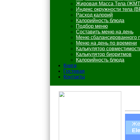
Жировая Масса Тела (ЖМТ
Индекс окружности тела (B
Расход калорий
Калорийность блюда
Подбор меню
Составить меню на день
Меню сбалансированного 
Меню на день по времени
Калькулятор совместимост
Калькулятор биоритмов
Калорийность блюда
Книги
Гостевая
Контакты
Же
El