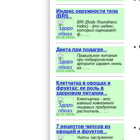
Индекс окружности тела
(BRI)
...
BRI (Body Roundness
Index) - это индекс,
который оценивает
ф...
...
06.06.2025г.
Диета при подагре
...
Правильное питание
при подагрическом
артрите играет очень
ва...
...
23.01.2025г.
Клетчатка в овощах и
фруктах: ее роль в
здоровом питании
...
Клетчатка - это
важный компонент
пищевых продуктов
раститель...
...
01.07.2023г.
7 рецептов чипсов из
овощей и фруктов
...
Чипсы заслуженно