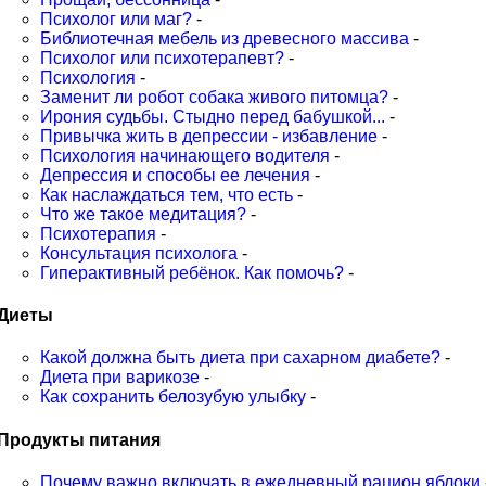
Психолог или маг?
-
Библиотечная мебель из древесного массива
-
Психолог или психотерапевт?
-
Психология
-
Заменит ли робот собака живого питомца?
-
Ирония судьбы. Стыдно перед бабушкой...
-
Привычка жить в депрессии - избавление
-
Психология начинающего водителя
-
Депрессия и способы ее лечения
-
Как наслаждаться тем, что есть
-
Что же такое медитация?
-
Психотерапия
-
Консультация психолога
-
Гиперактивный ребёнок. Как помочь?
-
Диеты
Какой должна быть диета при сахарном диабете?
-
Диета при варикозе
-
Как сохранить белозубую улыбку
-
Продукты питания
Почему важно включать в ежедневный рацион яблоки