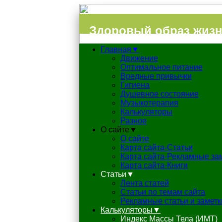
Здоровый образ жиз
Главная▼
Движение
Оптимальное питание
Вредные привычки
Гигиена
Душевное состояние
Музыкотерапия
Калькуляторы
Разное
О сайте▼
О сайте
Карта сайта-Статьи
Карта сайта-Рекламные за
Карта сайта-Книги
Статьи▼
Лента статей
Статьи по темам сайта
Рекламные статьи и заметк
Калькуляторы▼
Индекс Массы Тела (ИМТ)