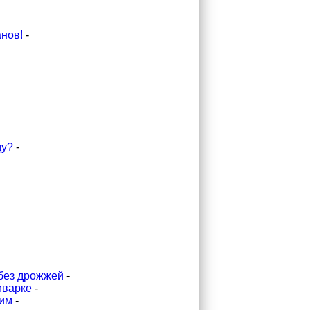
анов!
-
ду?
-
 без дрожжей
-
иварке
-
ким
-