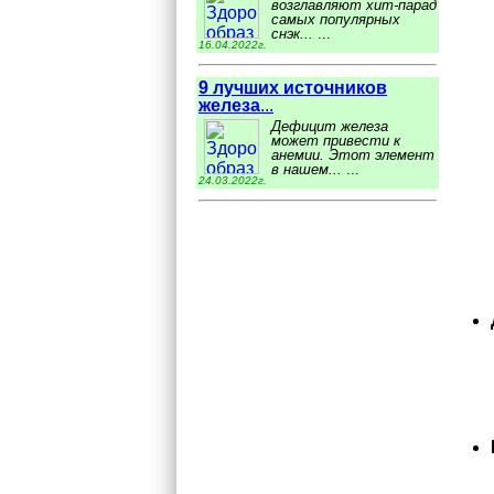
возглавляют хит-парад
самых популярных
снэк...
...
16.04.2022г.
9 лучших источников
железа
...
Дефицит железа
может привести к
анемии. Этот элемент
в нашем...
...
24.03.2022г.