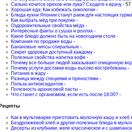
Сильно хочется орехов или лука? Сходите к врачу
- 57
Хорошая еда: Как избежать онкологии
-
Блюда кухни Японии станут раем для настоящих гурм
Как выбрать мёд при покупке
-
Оздоровительные свойства мёда
-
Интересные факты о сушах и роллах
-
Какое блюдо должно быть на новогоднем столе
-
Компания по продаже воды
-
Банановые чипсы спиральные
-
Секрет здоровья доступный каждому
-
Полезные свойства напитка кофе
-
Почему все больше людей заказывают очищенную во
Почему услуги доставки воды высоко востребованы
-
Питание в жару
-
Разница между специями и пряностями
-
Польза антиоксидантов
-
Полезность арахисовой пасты
-
Что станет с организмом, если есть после 18.00?
-
Рецепты
Как в мультиварке приготовить молочную кашу и хлеб
Бездрожжевой хлеб и другие полезные блюда в мульт
Десерты из клубники: желе классическое и с шампанс