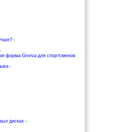
лучше?
-
-
ная форма Givova для спортсменов
рыва
-
вых дисках
-