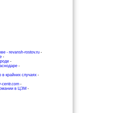
 - revansh-rostov.ru
-
е
-
ороде
-
раснодаре
-
о в крайних случаях
-
-centr.com
-
комании в ЦЗМ
-