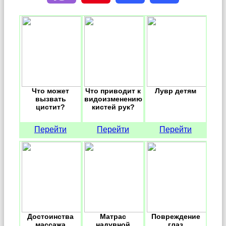
Что может
Что приводит к
Лувр детям
вызвать
видоизменению
цистит?
кистей рук?
Перейти
Перейти
Перейти
Достоинства
Матрас
Повреждение
массажа
надувной
глаз