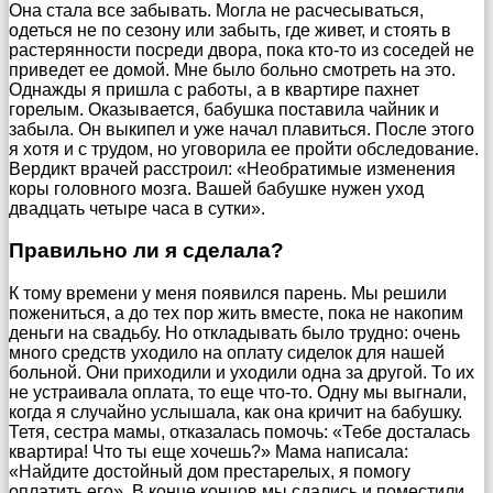
Она cтала все забывать. Могла не расчесываться,
одеться не по сезону или забыть, где живет, и стоять в
растерянности посреди двора, пока кто-то из соседей не
приведет ее домой. Мне было больно смотреть на это.
Однажды я пришла с работы, а в квартире пахнет
горелым. Оказывается, бабушка поставила чайник и
забыла. Он выкипел и уже начал плавиться. После этого
я хотя и с трудом, но уговорила ее пройти обследование.
Вердикт врачей расстроил: «Необратимые изменения
коры головного мозга. Вашей бабушке нужен уход
двадцать четыре часа в сутки».
Правильно ли я сделала?
К тому времени у меня появился парень. Мы решили
пожениться, а до тех пор жить вместе, пока не накопим
деньги на свадьбу. Но откладывать было трудно: очень
много средств уходило на оплату сиделок для нашей
больной. Они приходили и уходили одна за другой. То их
не устраивала оплата, то еще что-то. Одну мы выгнали,
когда я случайно услышала, как она кричит на бабушку.
Тетя, сестра мамы, отказалась помочь: «Тебе досталась
квартира! Что ты еще хочешь?» Мама написала:
«Найдите достойный дом престарелых, я помогу
оплатить его». В конце концов мы сдались и поместили