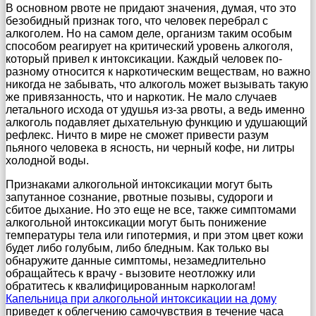
В основном рвоте не придают значения, думая, что это
безобидный признак того, что человек перебрал с
алкоголем. Но на самом деле, организм таким особым
способом реагирует на критический уровень алкоголя,
который привел к интоксикации. Каждый человек по-
разному относится к наркотическим веществам, но важно
никогда не забывать, что алкоголь может вызывать такую
же привязанность, что и наркотик. Не мало случаев
летального исхода от удушья из-за рвоты, а ведь именно
алкоголь подавляет дыхательную функцию и удушающий
рефлекс. Ничто в мире не сможет привести разум
пьяного человека в ясность, ни черный кофе, ни литры
холодной воды.
Признаками алкогольной интоксикации могут быть
запутанное сознание, рвотные позывы, судороги и
сбитое дыхание. Но это еще не все, также симптомами
алкогольной интоксикации могут быть понижение
температуры тела или гипотермия, и при этом цвет кожи
будет либо голубым, либо бледным. Как только вы
обнаружите данные симптомы, незамедлительно
обращайтесь к врачу - вызовите неотложку или
обратитесь к квалифицированным наркологам!
Капельница при алкогольной интоксикации на дому
приведет к облегчению самочувствия в течение часа