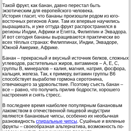
Такой фрукт, как банан, давно перестал быть
экзотическим для европейского человека.
История гласит, что бананы произошли родом из юго-
восточных регионов Азии. Там их впервые научились
выращивать, и уже оттуда фрукт распространился в
регионы Индии, Африки и Египта, Филиппин и Эквадора.
И вот сегодня бананы выращиваются практически во
всех тёплых странах: Филиппинах, Индии, Эквадоре,
Южной Америке, Африке.
Банан – прекрасный и вкусный источник белков, сложных
углеводов, растительных жиров, витаминов – А, Е, С,
группы В, минералов – калия, магния, натрия, фосфора,
кальция, железа. Так, к примеру, витамин группы В6
способствует выработке гормона серотонина,
отвечающего за удовольствие. Поэтому съесть банан –
все – равно, что получить прилив бодрости, хорошего
настроения и снять стресс.
В последнее время наиболее популярным банановым
лакомством в отечественной пищевой индустрии
являются банановые чипсы, особенно их необычная
разновидность
спиральные чипсы
. Сушёные и вяленые
фрукты – своеобразная альтернатива, возможность по-