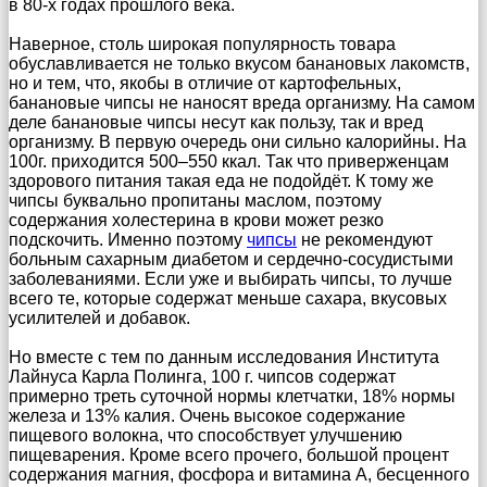
в 80-х годах прошлого века.
Наверное, столь широкая популярность товара
обуславливается не только вкусом банановых лакомств,
но и тем, что, якобы в отличие от картофельных,
банановые чипсы не наносят вреда организму. На самом
деле банановые чипсы несут как пользу, так и вред
организму. В первую очередь они сильно калорийны. На
100г. приходится 500–550 ккал. Так что приверженцам
здорового питания такая еда не подойдёт. К тому же
чипсы буквально пропитаны маслом, поэтому
содержания холестерина в крови может резко
подскочить. Именно поэтому
чипсы
не рекомендуют
больным сахарным диабетом и сердечно-сосудистыми
заболеваниями. Если уже и выбирать чипсы, то лучше
всего те, которые содержат меньше сахара, вкусовых
усилителей и добавок.
Но вместе с тем по данным исследования Института
Лайнуса Карла Полинга, 100 г. чипсов содержат
примерно треть суточной нормы клетчатки, 18% нормы
железа и 13% калия. Очень высокое содержание
пищевого волокна, что способствует улучшению
пищеварения. Кроме всего прочего, большой процент
содержания магния, фосфора и витамина А, бесценного