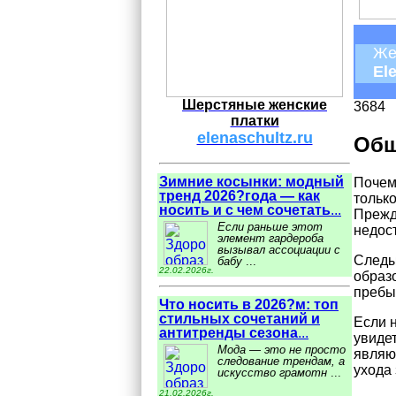
Же
El
Шерстяные женские
3684
платки
elenaschultz.ru
Общ
Зимние косынки: модный
Почем
тренд 2026?года — как
только
носить и с чем сочетать
...
Прежд
Если раньше этот
недос
элемент гардероба
вызывал ассоциации с
Следы
бабу
...
22.02.2026г.
образ
пребы
Что носить в 2026?м: топ
стильных сочетаний и
Если н
антитренды сезона
...
увиде
Мода — это не просто
являю
следование трендам, а
ухода
искусство грамотн
...
21.02.2026г.