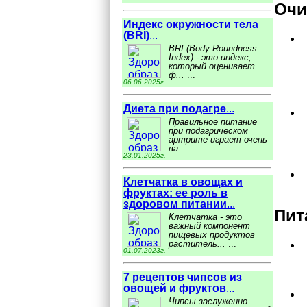
Очи
Индекс окружности тела
(BRI)
...
BRI (Body Roundness
Index) - это индекс,
который оценивает
ф...
...
06.06.2025г.
Диета при подагре
...
Правильное питание
при подагрическом
артрите играет очень
ва...
...
23.01.2025г.
Клетчатка в овощах и
фруктах: ее роль в
здоровом питании
...
Пит
Клетчатка - это
важный компонент
пищевых продуктов
раститель...
...
01.07.2023г.
7 рецептов чипсов из
овощей и фруктов
...
Чипсы заслуженно