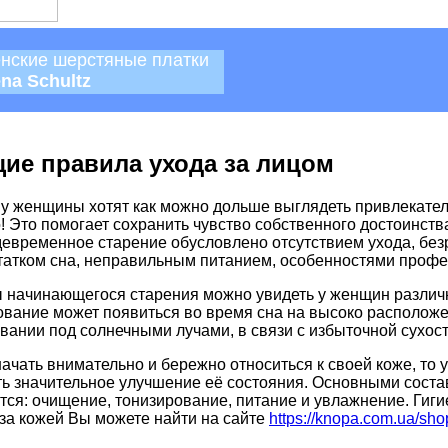
нские шерстяные платки
ena Schultz
ие правила ухода за лицом
у женщины хотят как можно дольше выглядеть привлекатель
! Это помогает сохранить чувство собственного достоинства
евременное старение обусловлено отсутствием ухода, без
татком сна, неправильным питанием, особенностями профе
 начинающегося старения можно увидеть у женщин различ
ование может появиться во время сна на высоко располож
вании под солнечными лучами, в связи с избыточной сухос
ачать внимательно и бережно относиться к своей коже, то 
ть значительное улучшение её состояния. Основными сост
тся: очищение, тонизирование, питание и увлажнение. Гиг
 за кожей Вы можете найти на сайте
https://knopa.com.ua/sho