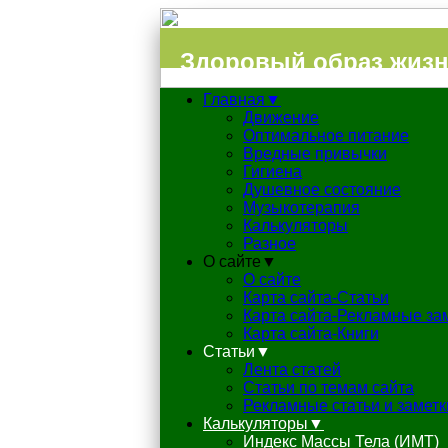
Здоровый образ жиз
Главная▼
Движение
Оптимальное питание
Вредные привычки
Гигиена
Душевное состояние
Музыкотерапия
Калькуляторы
Разное
О сайте▼
О сайте
Карта сайта-Статьи
Карта сайта-Рекламные за
Карта сайта-Книги
Статьи▼
Лента статей
Статьи по темам сайта
Рекламные статьи и заметк
Калькуляторы▼
Индекс Массы Тела (ИМТ)