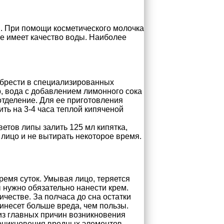
. При помощи косметического молочка
ие имеет качество воды. Наиболее
обрести в специализированных
, вода с добавлением лимонного сока
отделение. Для ее приготовления
ить на 3-4 часа теплой кипяченой
ветов липы залить 125 мл кипятка,
 лицо и не вытирать некоторое время.
ремя суток. Умывая лицо, теряется
 нужно обязательно нанести крем.
ичестве. За полчаса до сна остатки
ринесет больше вреда, чем пользы.
из главных причин возникновения
роникновения вредных элементов.