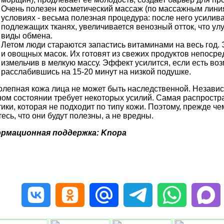
Очень полезен косметический массаж (по массажным лини
условиях - весьма полезная процедура: после него усилив
подлежащих тканях, увеличивается венозный отток, что ул
виды обмена.
Летом люди стараются запастись витаминами на весь год.
и овощных масок. Их готовят из свежих продуктов непоср
измельчив в мелкую массу. Эффект усилится, если есть во
расслабившись на 15-20 минут на низкой подушке.
олепная кожа лица не может быть наследственной. Независ
ном состоянии требует некоторых усилий. Самая распростр
ики, которая не подходит по типу кожи. Поэтому, прежде че
есь, что они будут полезны, а не вредны.
рмационная поддержка: Knopa