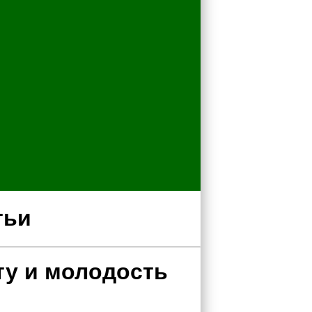
тьи
ту и молодость