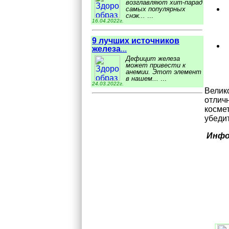
возглавляют хит-парад
самых популярных
снэк...
...
16.04.2022г.
9 лучших источников
железа
...
Дефицит железа
может привести к
анемии. Этот элемент
в нашем...
...
24.03.2022г.
Велик
отлич
космет
убедит
Инфо