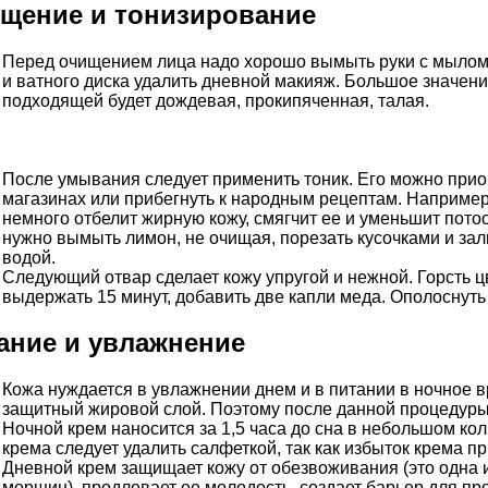
щение и тонизирование
Перед очищением лица надо хорошо вымыть руки с мылом
и ватного диска удалить дневной макияж. Большое значен
подходящей будет дождевая, прокипяченная, талая.
После умывания следует применить тоник. Его можно при
магазинах или прибегнуть к народным рецептам. Например
немного отбелит жирную кожу, смягчит ее и уменьшит пото
нужно вымыть лимон, не очищая, порезать кусочками и зал
водой.
Следующий отвар сделает кожу упругой и нежной. Горсть ц
выдержать 15 минут, добавить две капли меда. Ополоснуть
ание и увлажнение
Кожа нуждается в увлажнении днем и в питании в ночное в
защитный жировой слой. Поэтому после данной процедуры
Ночной крем наносится за 1,5 часа до сна в небольшом кол
крема следует удалить салфеткой, так как избыток крема п
Дневной крем защищает кожу от обезвоживания (это одна 
морщин), продлевает ее молодость, создает барьер для п