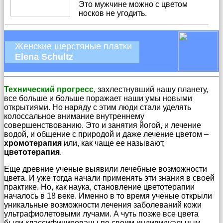
Это мужчине можно с цветом
носков не угодить.
Женские шерстяные платки
Elena Schultz
Технический прогресс
, захлестнувший нашу планету,
все больше и больше поражает наши умы новыми
открытиями. Но наряду с этим люди стали уделять
колоссальное внимание внутреннему
совершенствованию. Это и занятия йогой, и лечение
водой, и общение с природой и даже лечение цветом –
хромотерапия
или, как чаще ее называют,
цветотерапия
.
Еще древние ученые выявили лечебные возможности
цвета. И уже тогда начали применять эти знания в своей
практике. Но, как наука, становление цветотерапии
началось в 18 веке. Именно в то время ученые открыли
уникальные возможности лечения заболеваний кожи
ультрафиолетовыми лучами. А чуть позже все цвета
были классифицированы по своим индивидуальным