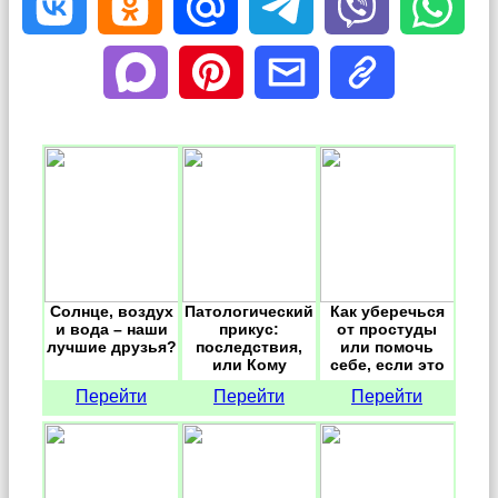
Солнце, воздух
Патологический
Как уберечься
и вода – наши
прикус:
от простуды
лучшие друзья?
последствия,
или помочь
или Кому
себе, если это
мешают мои
произошло,
Перейти
Перейти
Перейти
кривые зубы?!
простыми
средствами.