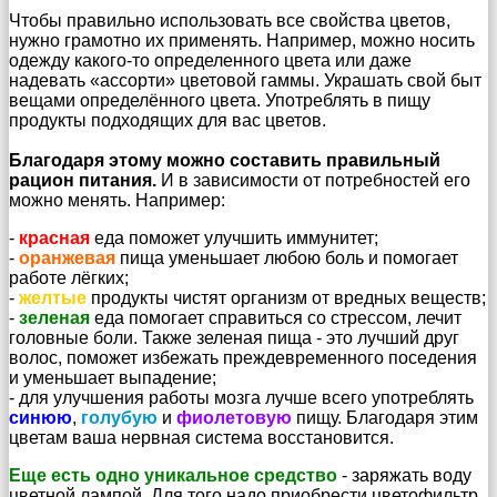
Чтобы правильно использовать все свойства цветов,
нужно грамотно их применять. Например, можно носить
одежду какого-то определенного цвета или даже
надевать «ассорти» цветовой гаммы. Украшать свой быт
вещами определённого цвета. Употреблять в пищу
продукты подходящих для вас цветов.
Благодаря этому можно составить правильный
рацион питания.
И в зависимости от потребностей его
можно менять. Например:
-
красная
еда поможет улучшить иммунитет;
-
оранжевая
пища уменьшает любою боль и помогает
работе лёгких;
-
желтые
продукты чистят организм от вредных веществ;
-
зеленая
еда помогает справиться со стрессом, лечит
головные боли. Также зеленая пища - это лучший друг
волос, поможет избежать преждевременного поседения
и уменьшает выпадение;
- для улучшения работы мозга лучше всего употреблять
синюю
,
голубую
и
фиолетовую
пищу. Благодаря этим
цветам ваша нервная система восстановится.
Еще есть одно уникальное средство
- заряжать воду
цветной лампой. Для того надо приобрести цветофильтр.