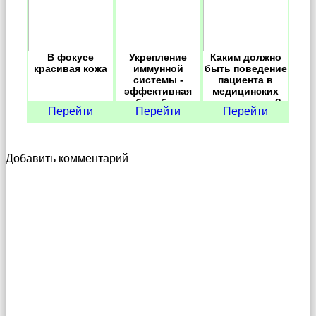
В фокусе
Укрепление
Каким должно
красивая кожа
иммунной
быть поведение
системы -
пациента в
эффективная
медицинских
борьба с
учреждениях?
Перейти
Перейти
Перейти
вирусами.
Добавить комментарий