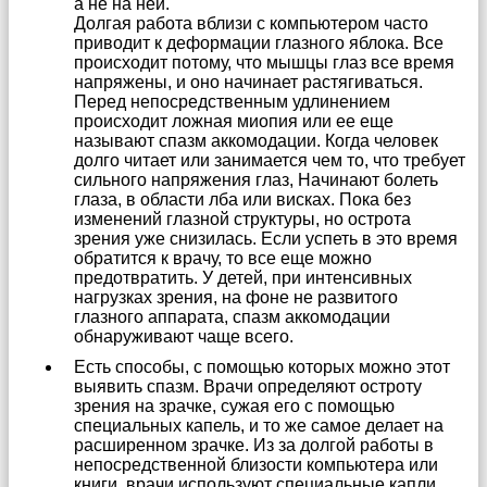
а не на ней.
Долгая работа вблизи с компьютером часто
приводит к деформации глазного яблока. Все
происходит потому, что мышцы глаз все время
напряжены, и оно начинает растягиваться.
Перед непосредственным удлинением
происходит ложная миопия или ее еще
называют спазм аккомодации. Когда человек
долго читает или занимается чем то, что требует
сильного напряжения глаз, Начинают болеть
глаза, в области лба или висках. Пока без
изменений глазной структуры, но острота
зрения уже снизилась. Если успеть в это время
обратится к врачу, то все еще можно
предотвратить. У детей, при интенсивных
нагрузках зрения, на фоне не развитого
глазного аппарата, спазм аккомодации
обнаруживают чаще всего.
Есть способы, с помощью которых можно этот
выявить спазм. Врачи определяют остроту
зрения на зрачке, сужая его с помощью
специальных капель, и то же самое делает на
расширенном зрачке. Из за долгой работы в
непосредственной близости компьютера или
книги, врачи используют специальные капли,