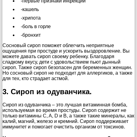
-первые признаки инфекции
-кашель
-хрипота
-боль в горле
-бронхит
Сосновый сироп поможет облегчить неприятные
ощущения при простуде и ускорить выздоровление. Вы
можете давать сироп своему ребенку. Благодаря
сладкому вкусу, дети с удовольствием пьют дынный
сироп. Также сироп безопасен для беременных женщин.
Но сосновый сироп не подходит для аллергиков, а также
для тех, кто страдает астмой.
3. Сироп из одуванчика.
Сироп из одуванчика – это лучшая витаминная бомба,
используемая во время простуды. Сироп содержит не
только витамины C, A, D и B, а также такие минералы, как
калий, магний, железо и кремний. Сироп поддерживает
иммунитет и помогает очистить организм от токсинов.