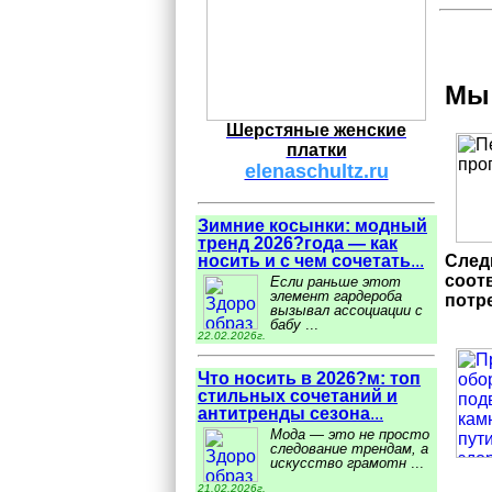
Мы 
Шерстяные женские
платки
elenaschultz.ru
Зимние косынки: модный
тренд 2026?года — как
След
носить и с чем сочетать
...
соот
Если раньше этот
элемент гардероба
потр
вызывал ассоциации с
бабу
...
22.02.2026г.
Что носить в 2026?м: топ
стильных сочетаний и
антитренды сезона
...
Мода — это не просто
следование трендам, а
искусство грамотн
...
21.02.2026г.