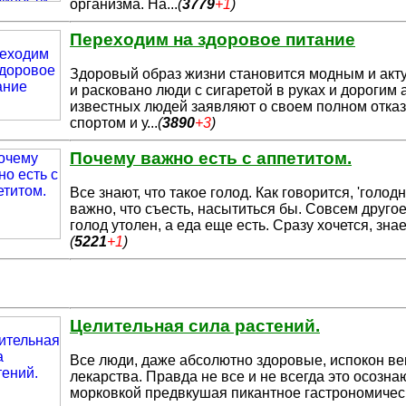
организма. На
...
(
3779
+1
)
Переходим на здоровое питание
Здоровый образ жизни становится модным и акт
и расковано люди с си
гаретой в руках и дорогим 
известных людей заявляют о своем полном отказе
спортом и у
...
(
3890
+3
)
Почему важно есть с аппетитом.
Все знают, что такое голод. Как говорится, 'голод
важно, что съесть
, насытиться бы. Совсем друго
голод утолен, а еда еще есть. Сразу хочется, знае
(
5221
+1
)
Целительная сила растений.
Все люди, даже абсолютно здоровые, испокон в
лекарства. Правда не
все и не всегда это осозна
морковкой предвкушая пикантное гастрономичес