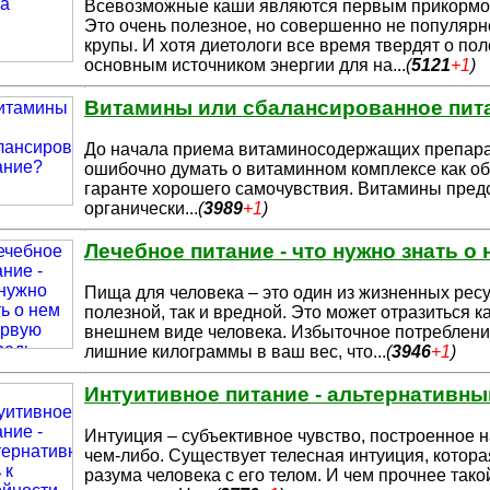
Всевозможные каши являются первым прикормом
Это очень полезное, но со
вершенно не популярно
крупы. И хотя диетологи все время твердят о по
основным источником энергии для на
...
(
5121
+1
)
Витамины или сбалансированное пит
До начала приема витаминосодержащих препарато
ошибочно думать о вит
аминном комплексе как об
гаранте хорошего самочувствия. Витамины пред
органически
...
(
3989
+1
)
Лечебное питание - что нужно знать о
Пища для человека – это один из жизненных ресу
полезной, так и вредной. Э
то может отразиться ка
внешнем виде человека. Избыточное потреблени
лишние килограммы в ваш вес, что
...
(
3946
+1
)
Интуитивное питание - альтернативны
Интуиция – субъективное чувство, построенное н
чем-либо. Существу
ет телесная интуиция, котор
разума человека с его телом. И чем прочнее тако