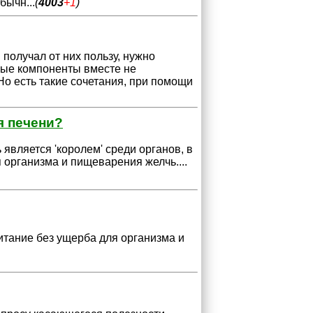
обычн
...
(
4003
+1
)
 получал от них пользу, нужно
рые компоненты вместе не
Но есть такие сочетания, при помощи
я печени?
является 'королем' среди органов, в
 организма и пищеварения желчь.
...
итание без ущерба для организма и