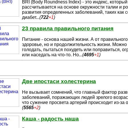
BRI (Body Roundness Index) - это индекс, которы
рассчитывается на
основе окружности талии и ро
развития определенных заболеваний, таких как 
диабет
...
(
722
+1
)
23 правила правильного питания
Питание - основа нашей жизни. А от правильного
здоровье, но и продолж
ительность жизни. Можно 
голодать, пытаться похудеть или поправиться, ог
или наседать на что-то. Но
...
(
4695
+1
)
Две ипостаси холестерина
Не вызывает сомнений, что главный фактор раз
заболеваний, поражающих людей з
релого возраст
что сужение просвета артерий происходит из-за 
(
5565
+2
)
Каша - радость наша