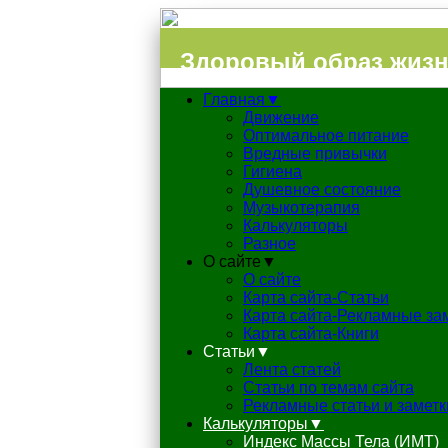
Здоровый образ жиз
Главная▼
Движение
Оптимальное питание
Вредные привычки
Гигиена
Душевное состояние
Музыкотерапия
Калькуляторы
Разное
О сайте▼
О сайте
Карта сайта-Статьи
Карта сайта-Рекламные за
Карта сайта-Книги
Статьи▼
Лента статей
Статьи по темам сайта
Рекламные статьи и заметк
Калькуляторы▼
Индекс Массы Тела (ИМТ)