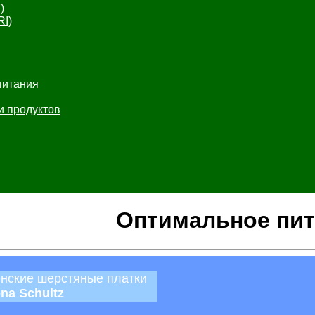
)
RI)
питания
и продуктов
Оптимальное пит
нские шерстяные платки
ena Schultz