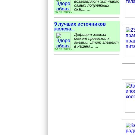
возглавляют хит-парад
самых популярных
снэк...
...
16.04.2022г.
9 лучших источников
железа
...
Дефицит железа
может привести к
анемии. Этот элемент
в нашем...
...
24.03.2022г.