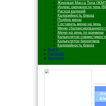
Жировая Масса Тела (ЖМТ
Индекс окружности тела (B
Расход калорий
Калорийность блюда
Подбор меню
Составить меню на день
Меню сбалансированного 
Меню на день по времени
Калькулятор совместимост
Калькулятор биоритмов
Калорийность блюда
Книги
Гостевая
Контакты
Же
El