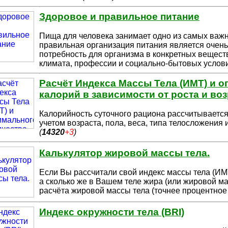
Здоровое и правильное питание
Пища для человека занимает одно из самых важ
правильная организация п
итания является очень
потребность для организма в конкретных веществ
климата, профессии и социально-бытовых услови
Расчёт Индекса Массы Тела (ИМТ) и о
калорий в зависимости от роста и во
Калорийность суточного рациона рассчитываетс
учетом возраста, пола, ве
са, типа телосложения 
(
14320
+3
)
Калькулятор жировой массы тела.
Если Вы рассчитали свой индекс массы тела (ИМТ
а сколько же в Ваш
ем теле жира (или жировой м
расчёта жировой массы тела (точнее процентно
Индекс окружности тела (BRI)