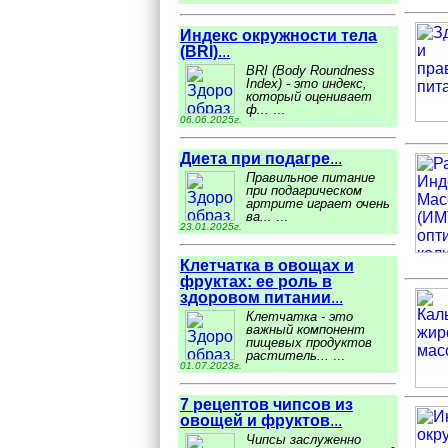
Индекс окружности тела
(BRI)
...
BRI (Body Roundness
Index) - это индекс,
который оценивает
ф...
...
06.06.2025г.
Диета при подагре
...
Правильное питание
при подагрическом
артрите играет очень
ва...
...
23.01.2025г.
Клетчатка в овощах и
фруктах: ее роль в
здоровом питании
...
Клетчатка - это
важный компонент
пищевых продуктов
раститель...
...
01.07.2023г.
7 рецептов чипсов из
овощей и фруктов
...
Чипсы заслуженно