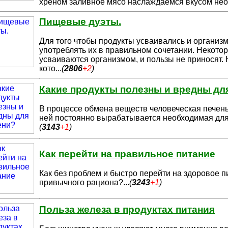
хреном заливное мясо наслаждаемся вкусом не
Пищевые дуэты.
Для того чтобы продукты усваивались и организм
употреблять их в правиль
ном сочетании. Некото
усваиваются организмом, и пользы не приносят. 
кото
...
(
2806
+2
)
Какие продукты полезны и вредны дл
В процессе обмена веществ человеческая печень 
ней постоянно выра
батывается необходимая для
(
3143
+1
)
Как перейти на правильное питание
Как без проблем и быстро перейти на здоровое п
привычного рациона?
...
(
3243
+1
)
Польза железа в продуктах питания