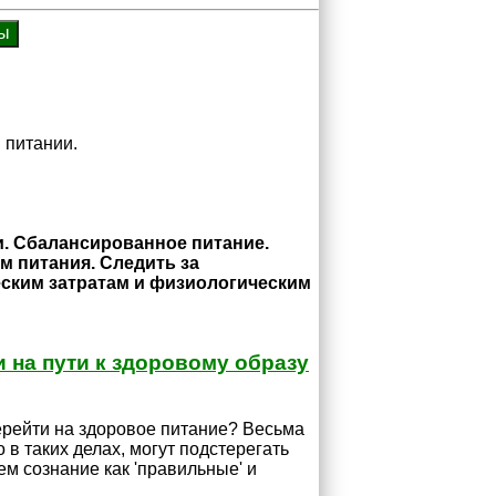
 питании.
. Сбалансированное питание.
м питания. Следить за
еским затратам и физиологическим
 на пути к здоровому образу
ерейти на здоровое питание? Весьма
о в таких делах, могут подстерегать
ем сознание как 'правильные' и