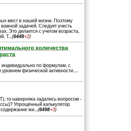
ных мест в нашей жизни. Поэтому
 важной задачей. Следует учесть
ах. Это делается с учетом возраста,
й. Т
...
(
6448
+2
)
птимального количества
зраста
я индивидуально по формулам, с
и уровнем физической активности.
...
), то наверняка задались вопросом -
ассы)? Упрощённый калькулятор
е содержание жи
...
(
6498
+3
)