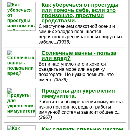
Как уберечься от простуды
или помочь себе, если это
произошло, простыми
средствами.
С наступлением слякотной осени и
зимних холодов повышается
вероятность респираторных вирусных
заболе
...
(
3936
)
Солнечные ванны - польза
или вред?
Вот и наступило лето и хочется
съездить на море или на речку
позагорать. Но нужно помнить, что
вмест
...
(
3579
)
Продукты для укрепления
иммунитета.
Заботиться об укреплении иммунитета
нужно постоянно, ведь от работы
иммунной системы зависит общее с
...
(
3667
)
Как сделать спальню местом