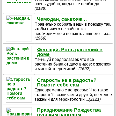
очень удобно, когда все необходи
...
(
2180
)
Чемодан, саквояж…
Правильно собрать вещи в поездку так,
чтобы ничего не забыть из
необходимого и не взять лишнего – за
...
(
1966
)
Фен-шуй. Роль растений в
доме
Фэн-шуй предполагает, что все
растения бывают двух видов: с жесткой
и мягкой энергетикой
...
(
1692
)
Старость не в радость?
Помоги себе сам
Одновременно с вопросом: 'Что такое
старость?' возникает и другой, не менее
важный для геронтологии
...
(
2121
)
Празднование Рождества
русским народом