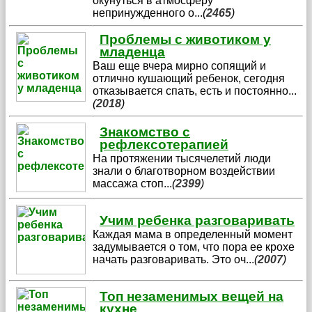
окунуться в атмосферу
непринужденного о
...
(
2465
)
Проблемы с животиком у
младенца
Ваш еще вчера мирно сопящий и
отлично кушающий ребенок, сегодня
отказывается спать, есть и постоянно
...
(
2018
)
Знакомство с
рефлексотерапией
На протяжении тысячелетий люди
знали о благотворном воздействии
массажа стоп
...
(
2399
)
Учим ребенка разговаривать
Каждая мама в определенный момент
задумывается о том, что пора ее крохе
начать разговаривать. Это оч
...
(
2007
)
Топ незаменимых вещей на
кухне