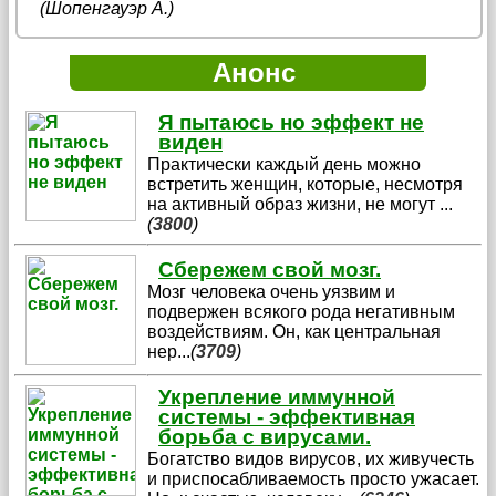
(Шопенгауэр А.)
Анонс
Я пытаюсь но эффект не
виден
Практически каждый день можно
встретить женщин, которые, несмотря
на активный образ жизни, не могут
...
(
3800
)
Сбережем свой мозг.
Мозг человека очень уязвим и
подвержен всякого рода негативным
воздействиям. Он, как центральная
нер
...
(
3709
)
Укрепление иммунной
системы - эффективная
борьба с вирусами.
Богатство видов вирусов, их живучесть
и приспосабливаемость просто ужасает.